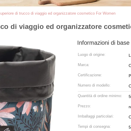
uperiore di trucco di viaggio ed organizzatore cosmetico For Women
cco di viaggio ed organizzatore cosme
Informazioni di base
Luogo di origine:
L
Marca:
C
Certificazione:
P
Numero di modello:
C
Quantità di ordine minimo:
5
Prezzo:
n
Imballaggi particolari:
C
Tempi di consegna:
5