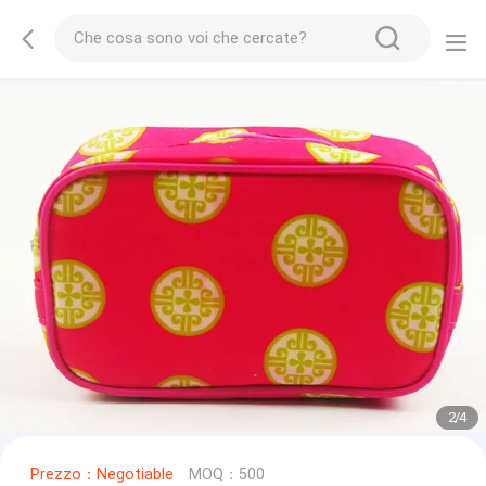
2
/
4
Prezzo：Negotiable
MOQ：500