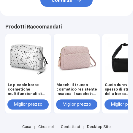
Continua
Prodotti Raccomandati
Le piccole borse
Macchi il trucco
Cuoio durevol
cosmetiche
cosmetico resistente
spesso di stru
multifunzionali di
insacca il sacchetto
della borsa
trucco per la borsa
cosmetico spazioso
dell'articolo d
impermeabilizzano
di Legant per la
toeletta del vi
Miglior prezzo
Miglior prezzo
Miglior pr
3,8 once per pesare
borsa
delle donne pr
della chiusura
Casa
Circa noi
Contattaci
Desktop Site