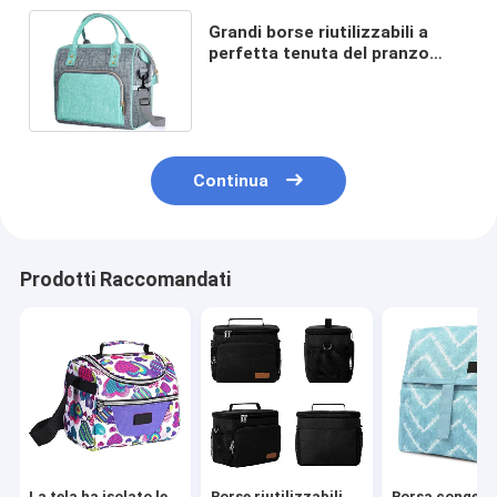
Grandi borse riutilizzabili a
perfetta tenuta del pranzo
isolate con la tracolla
regolabile
Continua
Prodotti Raccomandati
La tela ha isolato le
Borse riutilizzabili
Borsa congelab