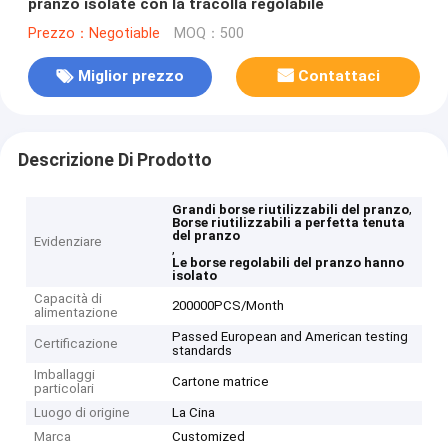
pranzo isolate con la tracolla regolabile
Prezzo：Negotiable
MOQ：500
Miglior prezzo
Contattaci
Descrizione Di Prodotto
,
Grandi borse riutilizzabili del pranzo
Borse riutilizzabili a perfetta tenuta
del pranzo
Evidenziare
,
Le borse regolabili del pranzo hanno
isolato
Capacità di
200000PCS/Month
alimentazione
Passed European and American testing
Certificazione
standards
Imballaggi
Cartone matrice
particolari
Luogo di origine
La Cina
Marca
Customized