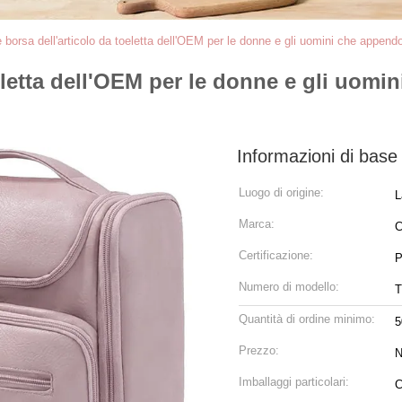
borsa dell'articolo da toeletta dell'OEM per le donne e gli uomini che appendo
eletta dell'OEM per le donne e gli uomi
Informazioni di base
Luogo di origine:
L
Marca:
C
Certificazione:
P
Numero di modello:
T
Quantità di ordine minimo:
5
Prezzo:
N
Imballaggi particolari:
C