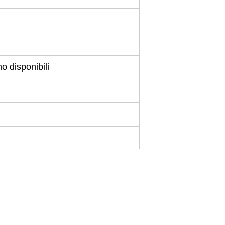
 disponibili
Lasciate un messaggio
Ti richiameremo presto!