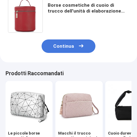
Borse cosmetiche di cuoio di
trucco dell'unità di elaborazione
dell'OEM con l'organizzatore
Bucket Bag di viaggio dello
specchio
Continua
Prodotti Raccomandati
Le piccole borse
Macchi il trucco
Cuoio durevol