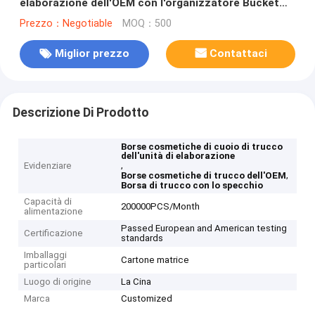
elaborazione dell'OEM con l'organizzatore Bucket
Bag di viaggio dello specchio
Prezzo：Negotiable
MOQ：500
Miglior prezzo
Contattaci
Descrizione Di Prodotto
Borse cosmetiche di cuoio di trucco
dell'unità di elaborazione
,
Evidenziare
,
Borse cosmetiche di trucco dell'OEM
Borsa di trucco con lo specchio
Capacità di
200000PCS/Month
alimentazione
Passed European and American testing
Certificazione
standards
Imballaggi
Cartone matrice
particolari
Luogo di origine
La Cina
Marca
Customized